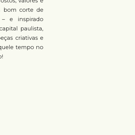
ostos, valores e
m bom corte de
– e inspirado
pital paulista,
eças criativas e
aquele tempo no
o!