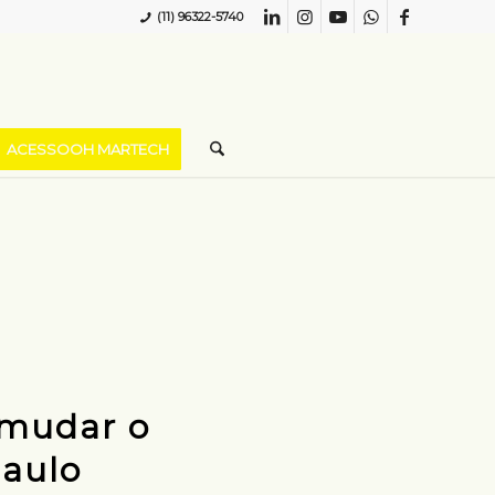
(11) 96322-5740
ACESSOOH MARTECH
 mudar o
Paulo