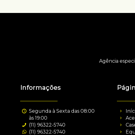
Agência especi
Informações
Pági
Segunda à Sexta das 08:00
Iníc
às 19:00
Ace
(11) 96322-5740
Cas
(11) 96322-5740
Equ