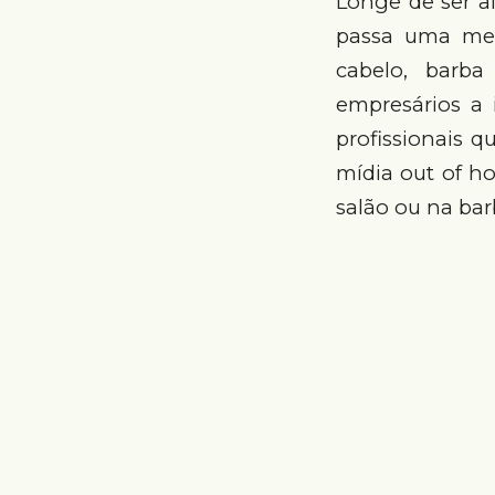
Longe de ser al
passa uma men
cabelo, barb
empresários a 
profissionais q
mídia out of h
salão ou na ba