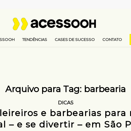
ESSOOH
TENDÊNCIAS
CASES DE SUCESSO
CONTATO
Arquivo para Tag:
barbearia
DICAS
leireiros e barbearias para
al – e se divertir – em São 