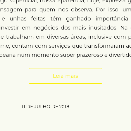
go superficial, nossa aparência, hoje, expressa g
sagem para quem nos observa. Por isso, u
a e unhas feitas têm ganhado importância 
investir em negócios dos mais inusitados. Na ca
ue trabalham em diversas áreas, inclusive com p
ome, contam com serviços que transformaram 
rbearia num momento super prazeroso e divertid
Leia mais
11 DE JULHO DE 2018