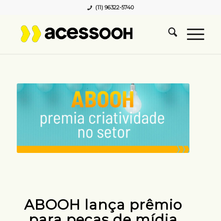
(11) 96322-5740
ABOOH lança prêmio
para peças de mídia