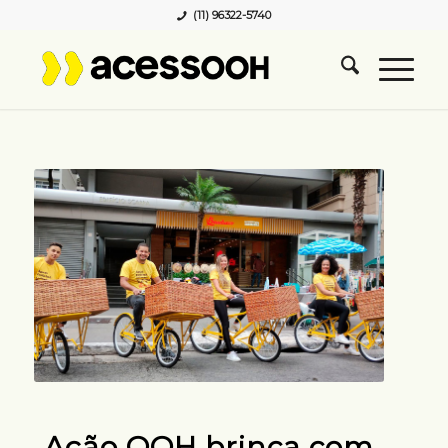
(11) 96322-5740
Ação OOH brinca com