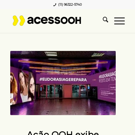
(11) 96322-5740
Ação OOH exibe