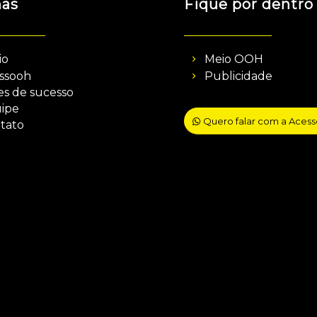
nas
Fique por dentro
io
Meio OOH
ssooh
Publicidade
es de sucesso
ipe
Quero falar com a Aces
tato