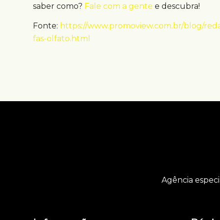
saber como?
Fale com a gente
e descubra!
Fonte:
https://www.promoview.com.br/blog/reda
fas-olfato.html
Agência especi