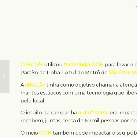
O Fornês
utilizou
tecnologia OOH
para levar o c
Paraíso da Linha 1-Azul do Metrô de
São Paulo/
Ação OOH deixa
dicas para o ENEM
A
ativação
tinha como objetivo chamar a atenção
mantos estáticos com uma tecnologia que libe
pelo local.
O intuito da campanha
out of home
era impacta
recebem, juntas, cerca de 60 mil pessoas por ho
O meio
OOH
também pode impactar o seu públi