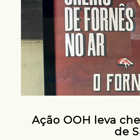
Ação OOH leva chei
de S