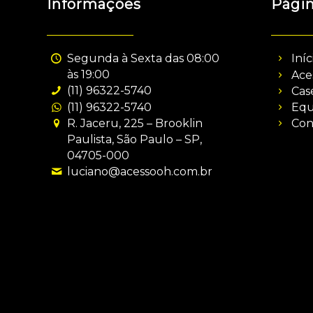
Informações
Pági
Segunda à Sexta das 08:00
Iníc
às 19:00
Ace
(11) 96322-5740
Cas
(11) 96322-5740
Equ
R. Jaceru, 225 – Brooklin
Con
Paulista, São Paulo – SP,
04705-000
luciano@acessooh.com.br