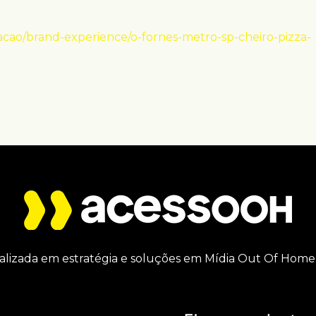
cao/brand-experience/o-fornes-metro-sp-cheiro-pizza-
alizada em estratégia e soluções em Mídia Out Of Home 