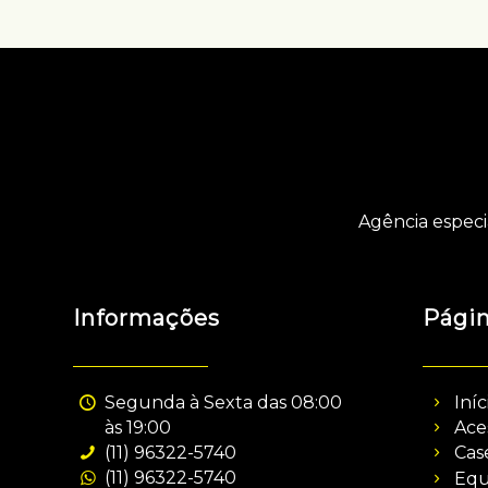
Agência especi
Informações
Pági
Segunda à Sexta das 08:00
Iníc
às 19:00
Ace
(11) 96322-5740
Cas
(11) 96322-5740
Equ