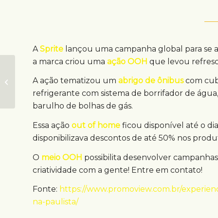
A
Sprite
lançou uma campanha global para se apr
a marca criou uma
ação OOH
que levou refresc
Metrôs de São Paulo
A ação tematizou um
abrigo de ônibus
com cubo
ganham novas mídias
OOH
refrigerante com sistema de borrifador de água
barulho de bolhas de gás.
Essa ação
out of home
ficou disponível até o d
disponibilizava descontos de até 50% nos produ
O
meio OOH
possibilita desenvolver campanhas c
criatividade com a gente! Entre em contato!
Fonte:
https://www.promoview.com.br/experienci
na-paulista/