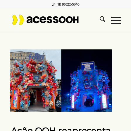
(11) 96322-5740
Ação OOH reapresenta