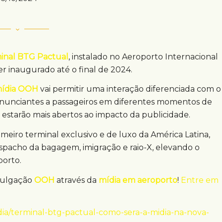
inal BTG Pactual
, instalado no Aeroporto Internacional
r inaugurado até o final de 2024.
ídia OOH
vai permitir uma interação diferenciada com o
 anunciantes a passageiros em diferentes momentos de
e estarão mais abertos ao impacto da publicidade.
imeiro terminal exclusivo e de luxo da América Latina,
espacho da bagagem, imigração e raio-X, elevando o
porto.
vulgação
OOH
através da
mídia em aeroporto
!
Entre em
a/terminal-btg-pactual-como-sera-a-midia-na-nova-