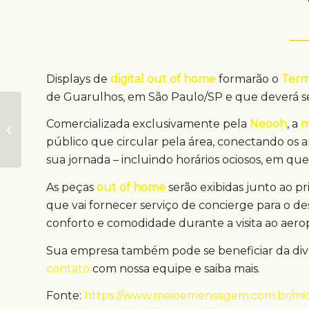
Displays de
digital out of home
formarão o
Term
de Guarulhos, em São Paulo/SP e que deverá se
Metrô de SP recebe
Comercializada exclusivamente pela
Neooh
, a
m
exposição DOOH
sobre o Outubro
público que circular pela área, conectando os
Rosa
sua jornada – incluindo horários ociosos, em qu
As peças
out of home
serão exibidas junto ao pr
que vai fornecer serviço de concierge para o d
conforto e comodidade durante a visita ao aero
Sua empresa também pode se beneficiar da di
contato
com nossa equipe e saiba mais.
Fonte:
https://www.meioemensagem.com.br/midi