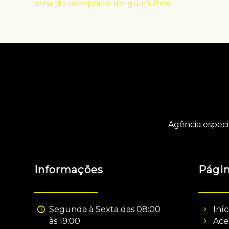
area-do-aeroporto-de-guarulhos
Agência especi
Informações
Pági
Segunda à Sexta das 08:00
Iníc
às 19:00
Ace