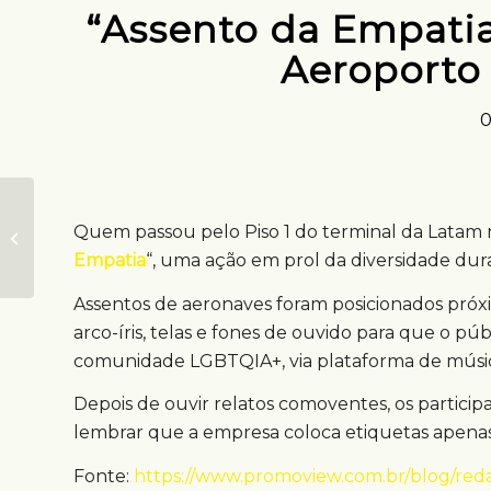
“Assento da Empatia
Aeroporto
0
Ecovilla Ri Happy
Quem passou pelo Piso 1 do terminal da Latam 
ocupa Teatro Jardim
Empatia
“, uma ação em prol da diversidade du
Botânico do RJ
Assentos de aeronaves foram posicionados próx
arco-íris, telas e fones de ouvido para que o púb
comunidade LGBTQIA+, via plataforma de músi
Depois de ouvir relatos comoventes, os partic
lembrar que a empresa coloca etiquetas apenas
Fonte:
https://www.promoview.com.br/blog/reda