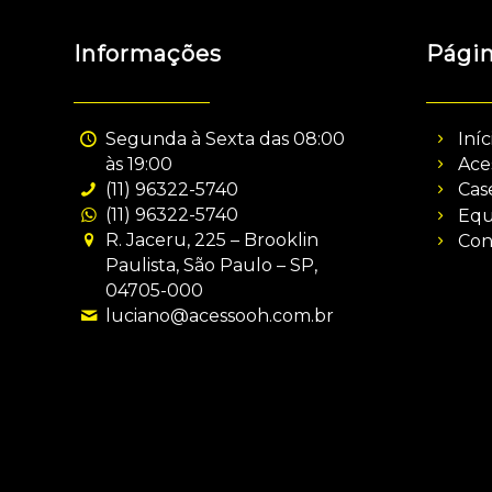
Informações
Pági
Segunda à Sexta das 08:00
Iníc
às 19:00
Ace
(11) 96322-5740
Cas
(11) 96322-5740
Equ
R. Jaceru, 225 – Brooklin
Con
Paulista, São Paulo – SP,
04705-000
luciano@acessooh.com.br