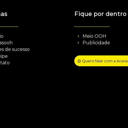
nas
Fique por dentro
io
Meio OOH
ssooh
Publicidade
es de sucesso
ipe
Quero falar com a Aces
tato