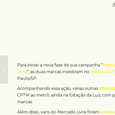
2
Ativação OOH em
Para iniciar a nova fase de sua campanha “
Merca
ciclovia anima verão
Livre
”, as duas marcas investiram no
meio out o
paulistano
Paulo/SP.
Acompanhando essa ação, várias outras
ativaç
CPTM ao metrô, ainda na Estação da Luz, com p
marcas.
Além disso, vans do Mercado Livre foram
envelo