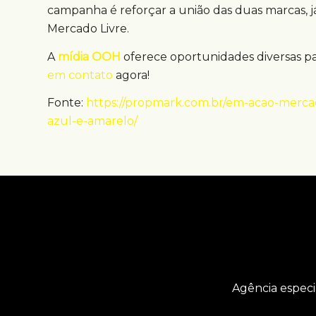
campanha é reforçar a união das duas marcas, 
Mercado Livre.
A
mídia OOH
oferece oportunidades diversas p
em contato
agora!
Fonte:
https://propmark.com.br/em-acao-merca
azul-e-amarelo/
Agência especi