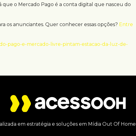
já que o Mercado Pago é a conta digital que nasceu do
ara os anunciantes. Quer conhecer essas opções?
Entre
do-pago-e-mercado-livre-pintam-estacao-da-luz-de-
alizada em estratégia e soluções em Mídia Out Of Home 