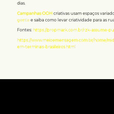
dias.
Campanhas OOH
criativas usam espaços variad
gente
e saiba como levar criatividade para as rua
Fontes:
https://propmark.com.br/rzk-assume-pub
https://www.meioemensagem.com.br/home/midia
em-terminais-brasileiros.html