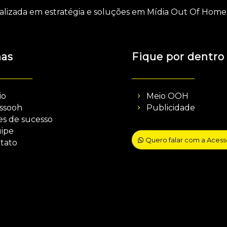
alizada em estratégia e soluções em Mídia Out Of Home 
nas
Fique por dentro
io
Meio OOH
ssooh
Publicidade
es de sucesso
ipe
Quero falar com a Aces
tato