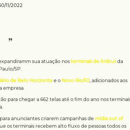
30/11/2022
expandiramm sua atuação nos
terminais de ônibus
da
 Paulo/SP.
ário de Belo Horizonte
e o
Novo Rio/RJ
, adicionados aos
a empresa.
ão para chegar a 662 telas até o fim do ano nos terminai
a.
s para anunciantes criarem campanhas de
mídia out of
e os terminais recebem alto fluxo de pessoas todos os