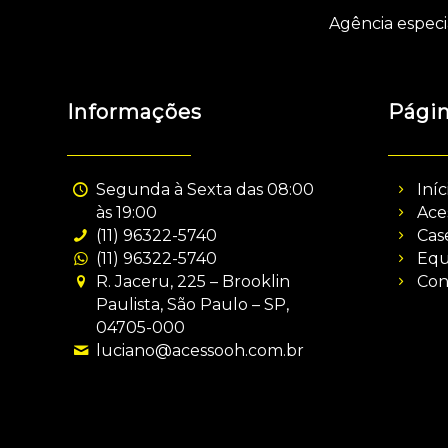
Agência especi
Informações
Pági
Segunda à Sexta das 08:00
Iníc
às 19:00
Ace
(11) 96322-5740
Cas
(11) 96322-5740
Equ
R. Jaceru, 225 – Brooklin
Con
Paulista, São Paulo – SP,
04705-000
luciano@acessooh.com.br