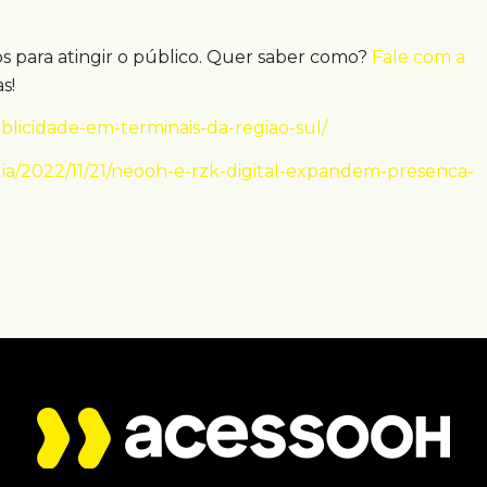
os para atingir o público. Quer saber como?
Fale com a
s!
licidade-em-terminais-da-regiao-sul/
/2022/11/21/neooh-e-rzk-digital-expandem-presenca-