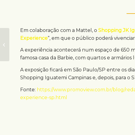
Em colaboração com a Mattel, o
Shopping JK I
Experience
“, em que o público poderá vivenciar
JCDecaux celebra 25
anos no Brasil
A experiência acontecerá num espaço de 650 me
famosa casa da Barbie, com quartos e armários 
A exposição ficará em São Paulo/SP entre os dias
Shopping Iguatemi Campinas e, depois, para o S
Fonte:
https://www.promoview.com.br/blog/red
experience-sp.html