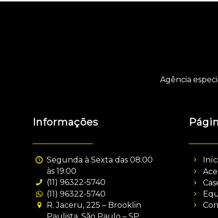
Agência especi
Informações
Pági
Segunda à Sexta das 08:00
Iníc
às 19:00
Ace
(11) 96322-5740
Cas
(11) 96322-5740
Equ
R. Jaceru, 225 – Brooklin
Con
Paulista, São Paulo – SP,