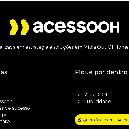
alizada em estratégia e soluções em Mídia Out Of Home 
nas
Fique por dentro
io
Meio OOH
ssooh
Publicidade
es de sucesso
ipe
Quero falar com a Aces
tato