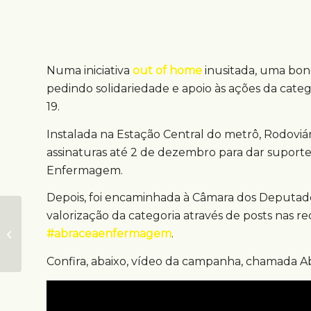
Numa iniciativa
out of home
inusitada, uma bo
pedindo solidariedade e apoio às ações da categ
19.
Instalada na Estação Central do metrô, Rodoviár
assinaturas até 2 de dezembro para dar suport
Enfermagem.
Depois, foi encaminhada à Câmara dos Deputados
Luminna Fest leva
valorização da categoria através de posts nas r
experiência de Natal
#abraceaenfermagem
.
com medidas de
distanciamento
Confira, abaixo, vídeo da campanha, chamada 