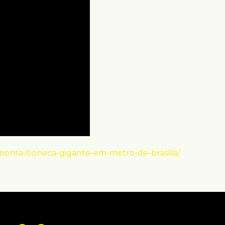
-monta-boneca-gigante-em-metro-de-brasilia/