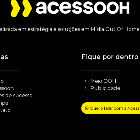
alizada em estratégia e soluções em Mídia Out Of Home 
nas
Fique por dentro
io
Meio OOH
ssooh
Publicidade
es de sucesso
ipe
Quero falar com a Aces
tato