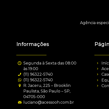
Agência especi
Informações
Pági
Segunda à Sexta das 08:00
Iníc
às 19:00
Ace
(11) 96322-5740
Cas
(11) 96322-5740
Equ
R. Jaceru, 225 – Brooklin
Con
Paulista, São Paulo – SP,
04705-000
luciano@acessooh.com.br