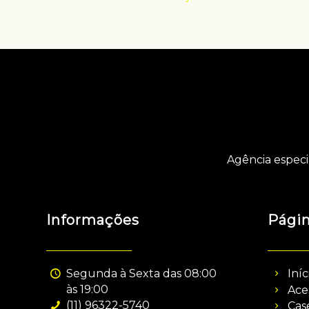
Agência especi
Informações
Pági
Segunda à Sexta das 08:00
Iníc
às 19:00
Ace
(11) 96322-5740
Cas