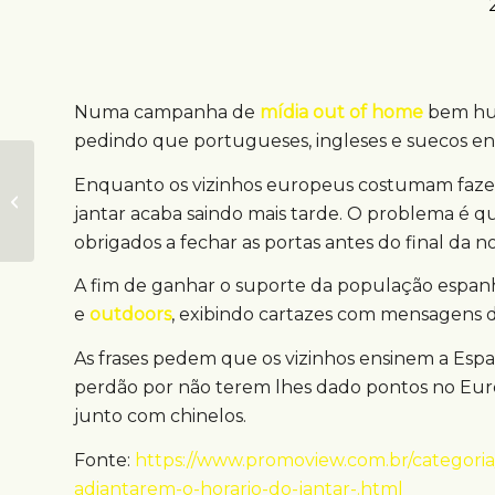
Numa campanha de
mídia out of home
bem hu
pedindo que portugueses, ingleses e suecos ens
Lançamento do
Enquanto os vizinhos europeus costumam fazer 
Disney Plus tem
jantar acaba saindo mais tarde. O problema é que
projeções no Morro
do Pão de Açúcar
obrigados a fechar as portas antes do final da 
A fim de ganhar o suporte da população espan
e
outdoors
, exibindo cartazes com mensagens di
As frases pedem que os vizinhos ensinem a Espa
perdão por não terem lhes dado pontos no Eurov
junto com chinelos.
Fonte:
https://www.promoview.com.br/categoria
adiantarem-o-horario-do-jantar-.html