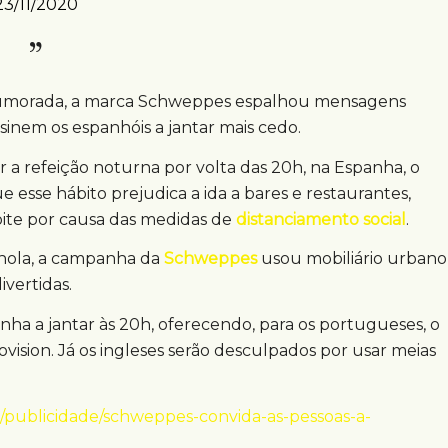
23/11/2020
morada, a marca Schweppes espalhou mensagens
inem os espanhóis a jantar mais cedo.
a refeição noturna por volta das 20h, na Espanha, o
 esse hábito prejudica a ida a bares e restaurantes,
noite por causa das medidas de
distanciamento social
.
hola, a campanha da
Schweppes
usou mobiliário urbano
vertidas.
nha a jantar às 20h, oferecendo, para os portugueses, o
ision. Já os ingleses serão desculpados por usar meias
/publicidade/schweppes-convida-as-pessoas-a-