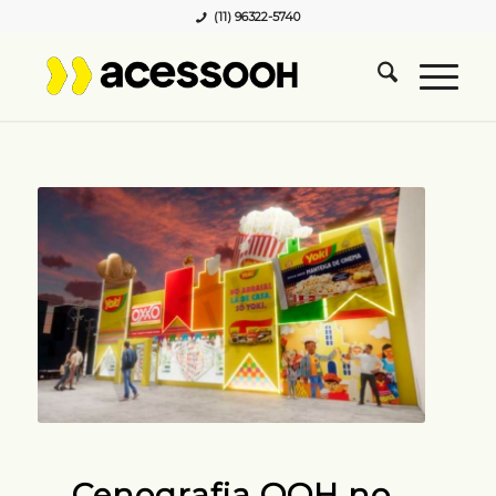
(11) 96322-5740
Cenografia OOH no