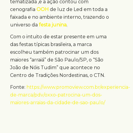
tematizada ,e a ação contou com
cenografia
OOH
de luz de Led em toda a
faixada e no ambiente interno, trazendo o
universo da
festa junina
.
Com o intuito de estar presente em uma
das festas típicas brasileira, a marca
escolheu também patrocinar um dos
maiores “arraiá” de São Paulo/SP, o “São
João de Nóis Tudim” que acontece no
Centro de Tradições Nordestinas, o CTN.
Fonte:
https://www.promoview.com.br/experiencia-
de-marca/pdv/oxxo-patrocina-um-dos-
maiores-arraias-da-cidade-de-sao-paulo/