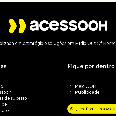
alizada em estratégia e soluções em Mídia Out Of Home 
nas
Fique por dentro
io
Meio OOH
ssooh
Publicidade
es de sucesso
ipe
Quero falar com a Aces
tato