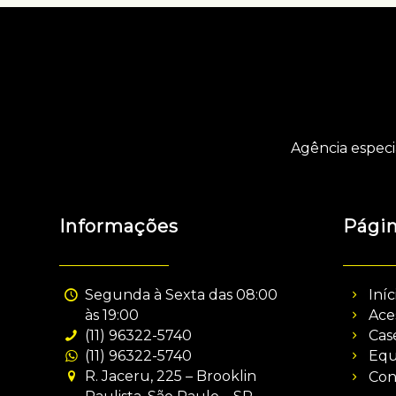
Agência especi
Informações
Pági
Segunda à Sexta das 08:00
Iníc
às 19:00
Ace
(11) 96322-5740
Cas
(11) 96322-5740
Equ
R. Jaceru, 225 – Brooklin
Con