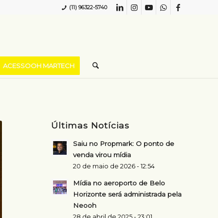
(11) 96322-5740
ACESSOOH MARTECH
Últimas Notícias
Saiu no Propmark: O ponto de
venda virou mídia
20 de maio de 2026 - 12:54
Mídia no aeroporto de Belo
Horizonte será administrada pela
Neooh
28 de abril de 2025 - 23:01