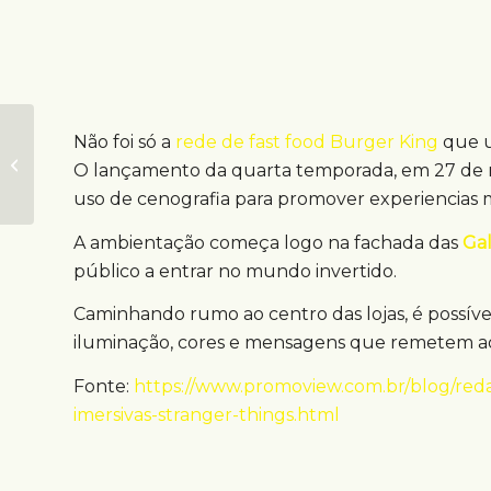
Não foi só a
rede de fast food Burger King
que u
DOOH exibe obras
O lançamento da quarta temporada, em 27 de 
de arte no RJ
uso de cenografia para promover experiencias m
A ambientação começa logo na fachada das
Gal
público a entrar no mundo invertido.
Caminhando rumo ao centro das lojas, é possível 
iluminação, cores e mensagens que remetem ao
Fonte:
https://www.promoview.com.br/blog/reda
imersivas-stranger-things.html