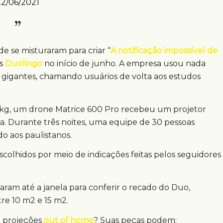
22/06/2021
ade se misturaram para criar “
A notificação impossível de
as
Duolingo
no início de junho. A empresa usou nada
igantes, chamando usuários de volta aos estudos
 kg, um drone Matrice 600 Pro recebeu um projetor
iva. Durante três noites, uma equipe de 30 pessoas
do aos paulistanos.
 escolhidos por meio de indicações feitas pelos seguidores
varam até a janela para conferir o recado do Duo,
e 10 m2 e 15 m2.
o projeções
out of home
? Suas peças podem: