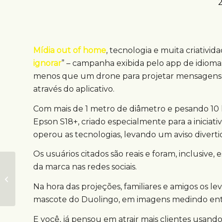
Mídia out of home
, tecnologia e muita criativid
ignorar
” – campanha exibida pelo app de idiom
menos que um drone para projetar mensagens g
através do aplicativo.
Com mais de 1 metro de diâmetro e pesando 10
Epson S18+, criado especialmente para a iniciat
operou as tecnologias, levando um aviso diverti
Os usuários citados são reais e foram, inclusive,
Campanha do BK
da marca nas redes sociais.
exalta eliminação de
conservantes dos
Na hora das projeções, familiares e amigos os le
produtos
mascote do Duolingo, em imagens medindo entr
E você, já pensou em atrair mais clientes usand