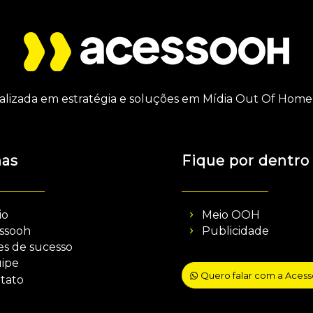
alizada em estratégia e soluções em Mídia Out Of Home 
nas
Fique por dentro
io
Meio OOH
ssooh
Publicidade
es de sucesso
ipe
Quero falar com a Aces
tato