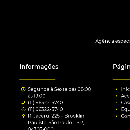
Agência especi
Informações
Pági
Segunda à Sexta das 08:00
Iníc
às 19:00
Ace
(11) 96322-5740
Cas
(11) 96322-5740
Equ
R. Jaceru, 225 – Brooklin
Con
Paulista, São Paulo – SP,
04705-000