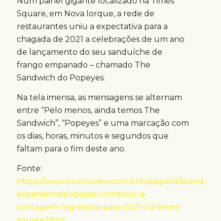
Num painel gigante localizado na Times
Square, em Nova Iorque, a rede de
restaurantes uniu a expectativa para a
chagada de 2021 a celebrações de um ano
de lançamento do seu sanduíche de
frango empanado – chamado The
Sandwich do Popeyes.
Na tela imensa, as mensagens se alternam
entre “Pelo menos, ainda temos The
Sandwich”, “Popeyes” e uma marcação com
os dias, horas, minutos e segundos que
faltam para o fim deste ano.
Fonte:
https://www.promoview.com.br/categoria/brand-
experience/popeyes-comecou-a-
contagem-regressiva-para-2021-na-times-
square.html