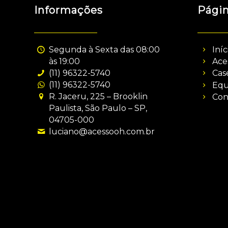
Informações
Pági
Segunda à Sexta das 08:00
Iníc
às 19:00
Ace
(11) 96322-5740
Cas
(11) 96322-5740
Equ
R. Jaceru, 225 – Brooklin
Con
Paulista, São Paulo – SP,
04705-000
luciano@acessooh.com.br