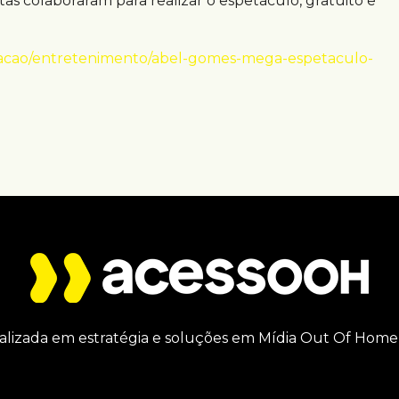
as colaboraram para realizar o espetáculo, gratuito e
dacao/entretenimento/abel-gomes-mega-espetaculo-
alizada em estratégia e soluções em Mídia Out Of Home 