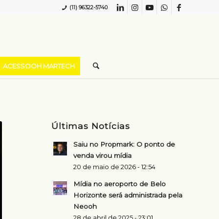
(11) 96322-5740
ACESSOOH MARTECH
Últimas Notícias
Saiu no Propmark: O ponto de
venda virou mídia
20 de maio de 2026 - 12:54
Mídia no aeroporto de Belo
Horizonte será administrada pela
Neooh
28 de abril de 2025 - 23:01