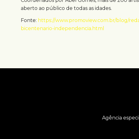
Coordenados por Abel Gomes, mais de 200 artist
aberto ao público de todas as idades.
Fonte:
https://www.promoview.com.br/blog/re
bicentenario-independencia.html
Agência especi