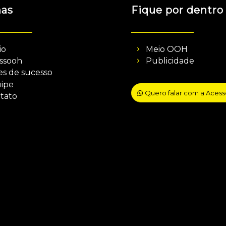
nas
Fique por dentro
io
Meio OOH
ssooh
Publicidade
es de sucesso
ipe
Quero falar com a Aces
tato