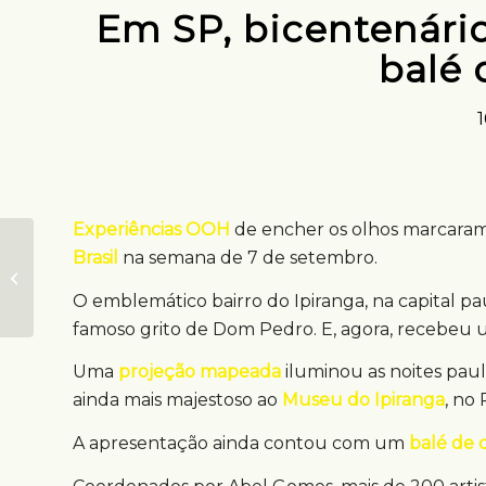
Em SP, bicentenári
balé 
Experiências OOH
de encher os olhos marcara
Harry Potter é
Brasil
na semana de 7 de setembro.
inspiração para
O emblemático bairro do Ipiranga, na capital pau
aeronave da Gol
famoso grito de Dom Pedro. E, agora, recebeu 
Uma
projeção mapeada
iluminou as noites paul
ainda mais majestoso ao
Museu do Ipiranga
, no
A apresentação ainda contou com um
balé de 