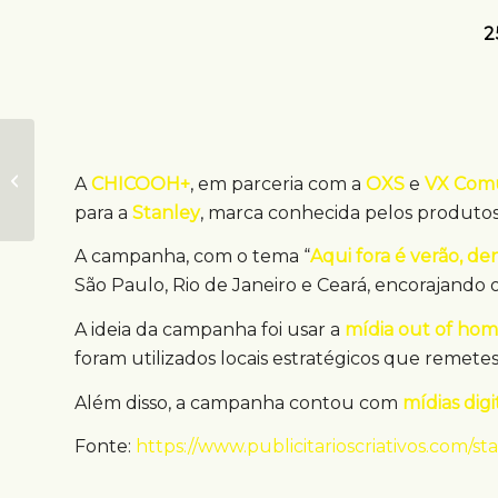
2
Salvador ganha
novos espaços de
A
CHICOOH+
, em parceria com a
OXS
e
VX Com
mídia out of home
para a
Stanley
, marca conhecida pelos produtos
A campanha, com o tema “
Aqui fora é verão, de
São Paulo, Rio de Janeiro e Ceará, encorajando o 
A ideia da campanha foi usar a
mídia out of ho
foram utilizados locais estratégicos que remetes
Além disso, a campanha contou com
mídias digi
Fonte:
https://www.publicitarioscriativos.com/