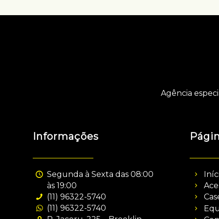
Agência especi
Informações
Pági
Segunda à Sexta das 08:00
Iníc
às 19:00
Ace
(11) 96322-5740
Cas
(11) 96322-5740
Equ