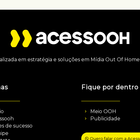
alizada em estratégia e soluções em Mídia Out Of Home 
nas
Fique por dentro
io
Meio OOH
ssooh
Publicidade
es de sucesso
ipe
Quero falar com a Aces