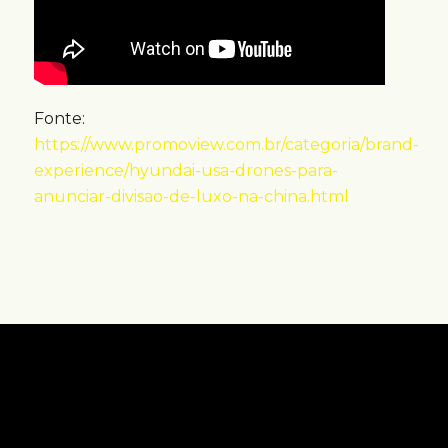
Fonte:
https://www.promoview.com.br/categoria/brand-
experience/hyundai-usa-drones-para-
anunciar-divisao-de-luxo-na-china.html