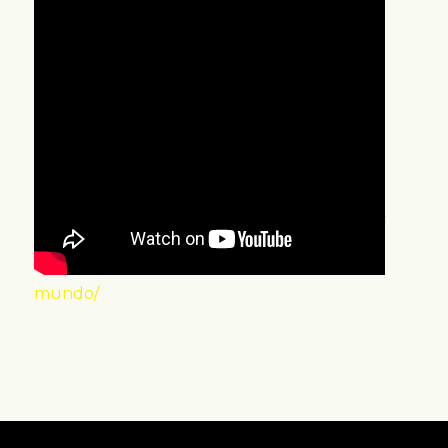
Fonte:
https://www.promoview.com.br/experiencia-
de-marca/nubank-transmite-rostos-de-
clientes-brasileiros-na-maior-tela-led-do-
mundo/