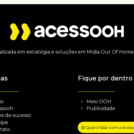
alizada em estratégia e soluções em Mídia Out Of Home 
nas
Fique por dentro
io
Meio OOH
ssooh
Publicidade
es de sucesso
ipe
Quero falar com a Aces
tato