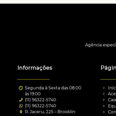
Agência especi
Informações
Pági
Segunda à Sexta das 08:00
Iníc
às 19:00
Ace
(11) 96322-5740
Cas
(11) 96322-5740
Equ
R. Jaceru, 225 – Brooklin
Con