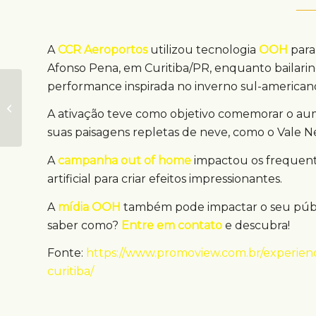
A
CCR Aeroportos
utilizou tecnologia
OOH
para
Afonso Pena, em Curitiba/PR, enquanto bailari
performance inspirada no inverno sul-american
Ação OOH perfuma
A ativação teve como objetivo comemorar o aum
pontos em São Paulo
suas paisagens repletas de neve, como o Vale Ne
A
campanha out of home
impactou os frequent
artificial para criar efeitos impressionantes.
A
mídia OOH
também pode impactar o seu públi
saber como?
Entre em contato
e descubra!
Fonte:
https://www.promoview.com.br/experienc
curitiba/