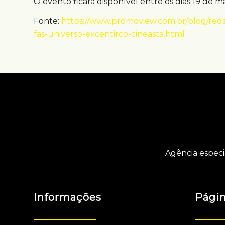
O evento ficará disponível entre os dias 19 de m
Fonte:
https://www.promoview.com.br/blog/reda
fas-universo-excentirco-cineasta.html
Agência especi
Informações
Pági