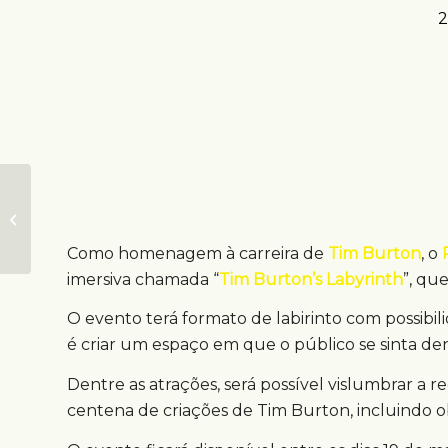
2
Campanha OOH
inovadora usa tinta
sensível ao sol
Como homenagem à carreira de
Tim Burton
, o
imersiva chamada “
Tim Burton’s Labyrinth
”, qu
O evento terá formato de labirinto com possibil
é criar um espaço em que o público se sinta den
Dentre as atrações, será possível vislumbrar a 
centena de criações de Tim Burton, incluindo ob