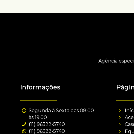
Agência especi
Informações
Pági
Segunda à Sexta das 08:00
Iníc
às 19:00
Ace
(11) 96322-5740
Cas
(11) 96322-5740
Equ