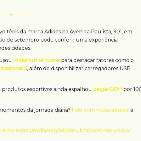
 tênis da marca Adidas na Avenida Paulista, 901, em
ício de setembro pode conferir uma experiência
ndes cidades.
a usou
mídia out of home
para destacar fatores como o
ltraboost 5
, além de disponibilizar carregadores USB
 produtos esportivos ainda espalhou
peças OOH
por 10
momentos da jornada diária?
Fale com nossa equipe
e
ia-de-marca/midia/ooh/adidas-ultraboost-sao-paulo/