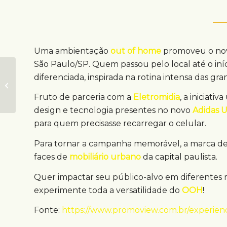
Uma ambientação
out of home
promoveu o novo
São Paulo/SP. Quem passou pelo local até o in
Experiência OOH
diferenciada, inspirada na rotina intensa das gra
gera curiosidade em
Salvador
Fruto de parceria com a
Eletromidia
, a iniciativ
design e tecnologia presentes no novo
Adidas U
para quem precisasse recarregar o celular.
Para tornar a campanha memorável, a marca de
faces de
mobiliário urbano
da capital paulista.
Quer impactar seu público-alvo em diferentes 
experimente toda a versatilidade do
OOH
!
Fonte:
https://www.promoview.com.br/experienc