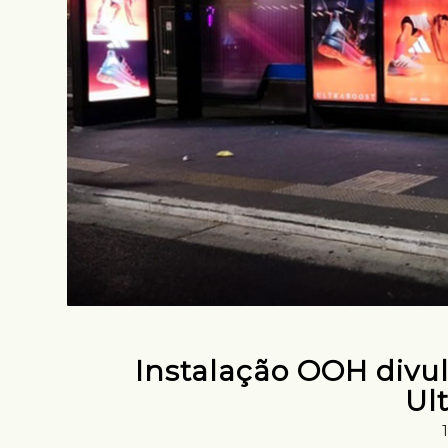
Instalação OOH divu
Ul