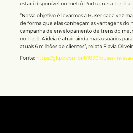
estará disponível no metrô Portuguesa Tietê a
“Nosso objetivo é levarmos a Buser cada vez mais
de forma que elas conheçam as vantagens do no
campanha de envelopamento de trens do metrô
no Tietê. A ideia é atrair ainda mais usuários 
atuais 6 milhões de clientes”, relata Flavia Oliv
Fonte:
https://gkpb.com.br/81830/buser-invasao