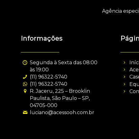
Agência especi
Informações
Pági
Segunda à Sexta das 08:00
Iníc
às 19:00
Ace
(11) 96322-5740
Cas
(11) 96322-5740
Equ
R. Jaceru, 225 – Brooklin
Con
Paulista, São Paulo – SP,
04705-000
luciano@acessooh.com.br