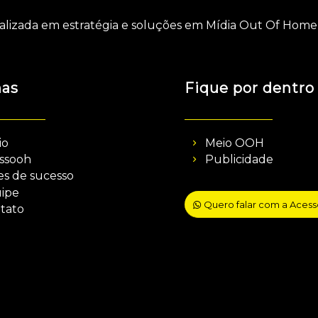
alizada em estratégia e soluções em Mídia Out Of Home 
nas
Fique por dentro
io
Meio OOH
ssooh
Publicidade
es de sucesso
ipe
Quero falar com a Aces
tato