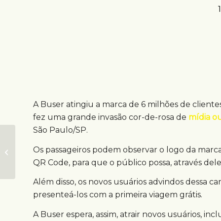
A Buser atingiu a marca de 6 milhões de clientes
fez uma grande invasão cor-de-rosa de
mídia o
São Paulo/SP.
Aroma de chocolate
Os passageiros podem observar o logo da marca
invade estações de
QR Code, para que o público possa, através dele,
trem e metrô
Além disso, os novos usuários advindos dessa
presenteá-los com a primeira viagem grátis.
A Buser espera, assim, atrair novos usuários, incl