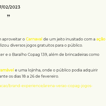
7/02/2023
m aproveitar o
Carnaval
de um jeito inusitado com a
ação
ilizou diversos jogos gratuitos para o público.
ker e o Baralho Copag 139, além de brincadeiras como
ramável
e uma lojinha, onde o público podia adquirir
te os dias 18 a 26 de fevereiro.
acao/brand-experience/arena-verao-copag-jogos-