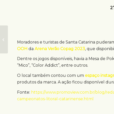
2
Iniciativa promove
acessibilidade e
Moradores e turistas de Santa Catarina pudera
inclusão na praia
OOH
da
Arena Verão Copag 2023
, que disponib
Dentre os jogos disponíveis, havia a Mesa de Po
“Mico”, “Color Addict”, entre outros.
O local também contou com um
espaço instag
produtos da marca. A ação ficou disponível duran
Fonte:
https://www.promoview.com.br/blog/red
campeonatos-litoral-catarinense.html