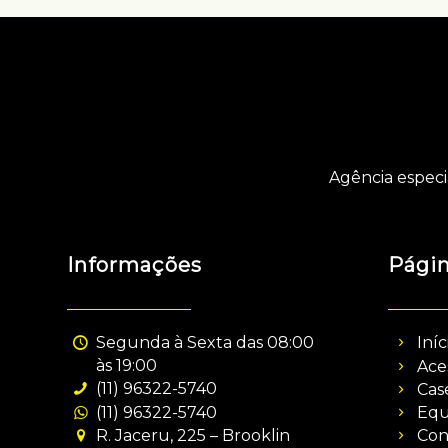
Agência especi
Informações
Pági
Segunda à Sexta das 08:00
Iníc
às 19:00
Ace
(11) 96322-5740
Cas
(11) 96322-5740
Equ
R. Jaceru, 225 – Brooklin
Con