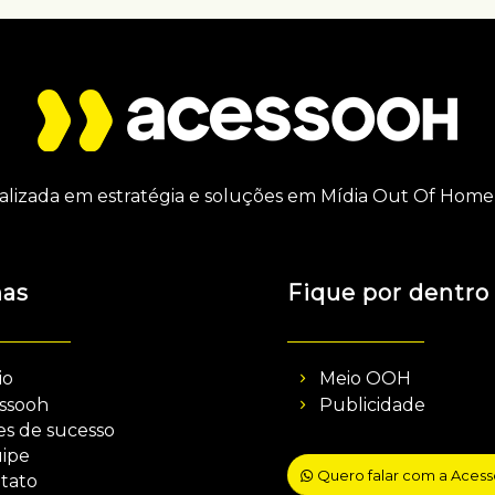
alizada em estratégia e soluções em Mídia Out Of Home 
nas
Fique por dentro
io
Meio OOH
ssooh
Publicidade
es de sucesso
ipe
Quero falar com a Aces
tato