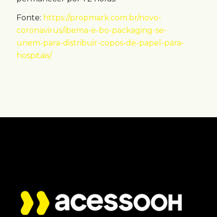
Fonte:
https://propmark.com.br/novo-
coronavirus/ibema-e-bo-packaging-se-
unem-para-distribuir-copos-de-papel-para-
hospitais/