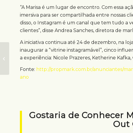
“A Marisa é um lugar de encontro. Com essa açã
imersiva para ser compartilhada entre nossas cl
disso, o Instagram é um canal que tem tudo a v
clientes”, disse Andrea Sanches, diretora de ma
A iniciativa continua até 24 de dezembro, na lo
inaugurar a “vitrine instagramável”, cinco influ
Evento pauta
a experiência: Nicole Prazeres, Ketherine Kafka,
criações em mídia
out of home
Fonte:
http://propmark.com.br/anunciantes/maris
ano
Gostaria de Conhecer 
Out