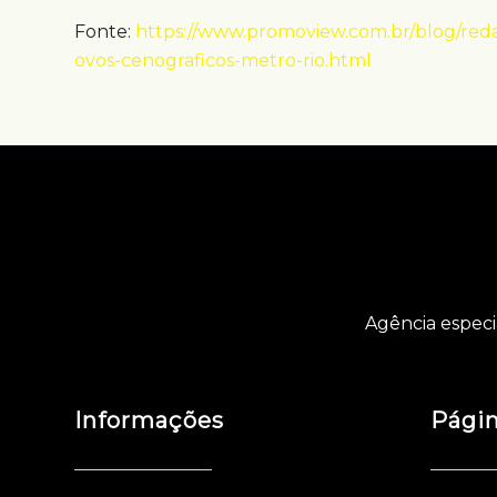
Fonte:
https://www.promoview.com.br/blog/reda
ovos-cenograficos-metro-rio.html
Agência especi
Informações
Pági