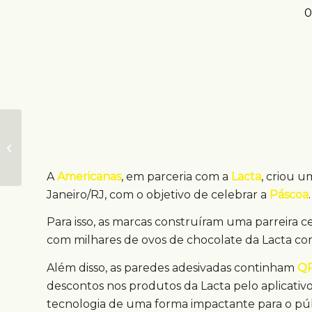
0
Ação brinca com
nomes de pessoas
comuns e famosos
A
Americanas
, em parceria com a
Lacta
, criou 
Janeiro/RJ, com o objetivo de celebrar a
Páscoa
.
Para isso, as marcas construíram uma parreira 
com milhares de ovos de chocolate da Lacta co
Além disso, as paredes adesivadas continham
QR
descontos nos produtos da Lacta pelo aplicativ
tecnologia de uma forma impactante para o púb