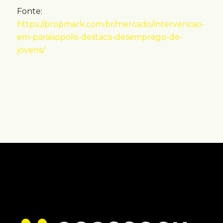
Fonte:
https://propmark.com.br/mercado/intervencao-
em-paraisopolis-destaca-desemprego-de-
jovens/