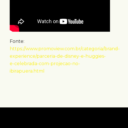
Fonte:
https://www.promoview.com.br/categoria/brand-
experience/parceria-de-disney-e-huggies-
e-celebrada-com-projecao-no-
ibirapuera.html