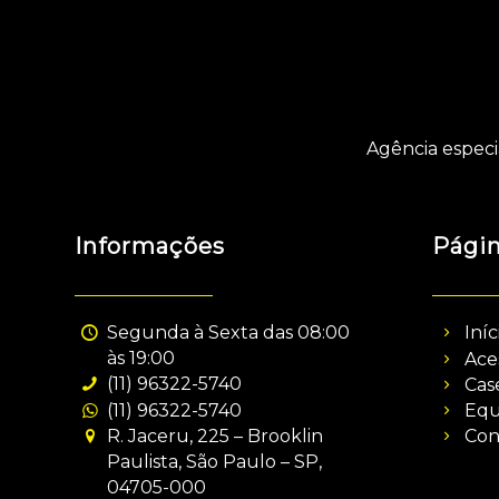
Agência especi
Informações
Pági
Segunda à Sexta das 08:00
Iníc
às 19:00
Ace
(11) 96322-5740
Cas
(11) 96322-5740
Equ
R. Jaceru, 225 – Brooklin
Con
Paulista, São Paulo – SP,
04705-000