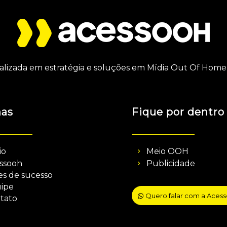
alizada em estratégia e soluções em Mídia Out Of Home 
nas
Fique por dentro
io
Meio OOH
ssooh
Publicidade
es de sucesso
ipe
Quero falar com a Aces
tato