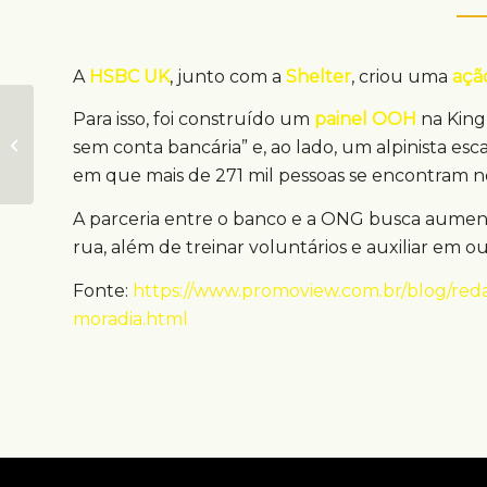
A
HSBC UK
, junto com a
Shelter
, criou uma
açã
Para isso, foi construído um
painel OOH
na King’
Campanha OOH
compartilha histórias
sem conta bancária” e, ao lado, um alpinista e
reais de São Paulo
em que mais de 271 mil pessoas se encontram no
A parceria entre o banco e a ONG busca aumenta
rua, além de treinar voluntários e auxiliar em ou
Fonte:
https://www.promoview.com.br/blog/redac
moradia.html