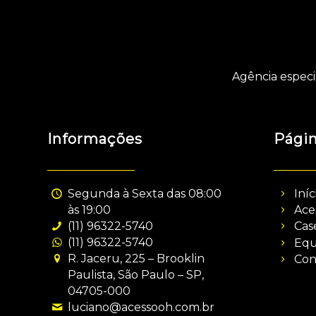
Agência especi
Informações
Pági
Segunda à Sexta das 08:00
Iníc
às 19:00
Ace
(11) 96322-5740
Cas
(11) 96322-5740
Equ
R. Jaceru, 225 – Brooklin
Con
Paulista, São Paulo – SP,
04705-000
luciano@acessooh.com.br