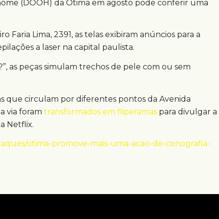
of home (DOOH) da Otima em agosto pode conferir uma
iro Faria Lima, 2391, as telas exibiram anúncios para a
lações a laser na capital paulista.
?”, as peças simulam trechos de pele com ou sem
s que circulam por diferentes pontos da Avenida
na via foram
transformados em fliperamas
para divulgar a
 Netflix.
estaques/otima-promove-mais-uma-acao-de-cenografia-