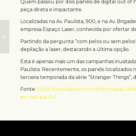
Quem passou por dois painéis de digital out 
peça direta e impactante.
Localizadas na Av. Paulista, 900, e na Av. Brigade
Eletromidia
empresa Espaço Laser, conhecida por ofertar depi
conquista digital
OOH do Complexo
Partindo da pergunta “com pelos ou sem pelos
WTC
depilação a laser, destacando a última opção.
Esta é apenas mais um das campanhas inusitada
Paulista. Recentemente, os painéis localizados 
terceira temporada da série “Stranger Things”, da
Fonte:
https://www.abooh.com.br/principais-d
em-sao-paulo/