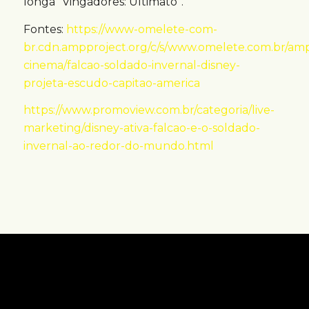
longa “Vingadores: Ultimato”.
Fontes:
https://www-omelete-com-
br.cdn.ampproject.org/c/s/www.omelete.com.br/am
cinema/falcao-soldado-invernal-disney-
projeta-escudo-capitao-america
https://www.promoview.com.br/categoria/live-
marketing/disney-ativa-falcao-e-o-soldado-
invernal-ao-redor-do-mundo.html