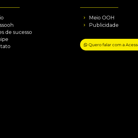
io
Meio OOH
ssooh
Publicidade
es de sucesso
ipe
Quero falar com a Aces
tato