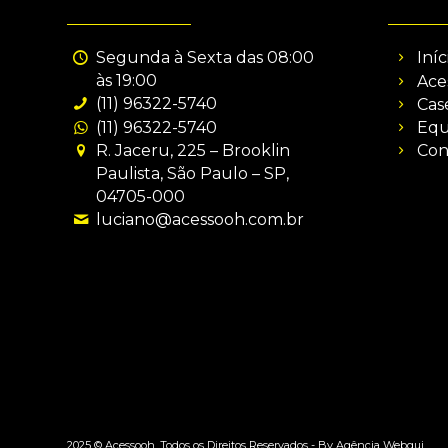
Segunda à Sexta das 08:00
Iníc
às 19:00
Ace
(11) 96322-5740
Cas
(11) 96322-5740
Equ
R. Jaceru, 225 – Brooklin
Con
Paulista, São Paulo – SP,
04705-000
luciano@acessooh.com.br
2025 © Acessooh. Todos os Direitos Reservados -
By Agência Webgui