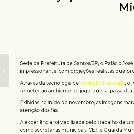
Mi
Sede da Prefeitura de Santos/SP, o Palácio José
Em Seul, boneca
gigante promove
impressionante, com projeções realistas que 
série “Round 6”
Através da tecnologia de
projeção mapeada
, o
remeter ao ambiente do jogo, que se passa duran
Exibidas no início de novembro, as imagens ma
atenção dos fãs.
A experiência foi viabilizada pelo trabalho de u
como secretarias municipais, CET e Guarda Muni