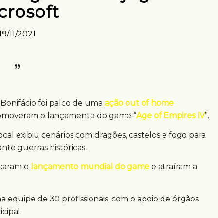
crosoft
19/11/2021
 Bonifácio foi palco de uma
ação out of home
promoveram o lançamento do game “
Age of Empires IV
”.
 local exibiu cenários com dragões, castelos e fogo para
te guerras históricas.
rcaram o
lançamento mundial do game
e atraíram a
ma equipe de 30 profissionais, com o apoio de órgãos
cipal.