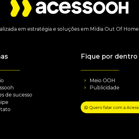
alizada em estratégia e soluções em Mídia Out Of Home 
nas
Fique por dentro
io
Meio OOH
ssooh
Publicidade
es de sucesso
ipe
Quero falar com a Aces
tato