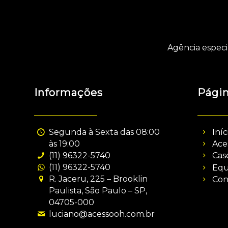
Agência especi
Informações
Pági
Segunda à Sexta das 08:00
Iníc
às 19:00
Ace
(11) 96322-5740
Cas
(11) 96322-5740
Equ
R. Jaceru, 225 – Brooklin
Con
Paulista, São Paulo – SP,
04705-000
luciano@acessooh.com.br