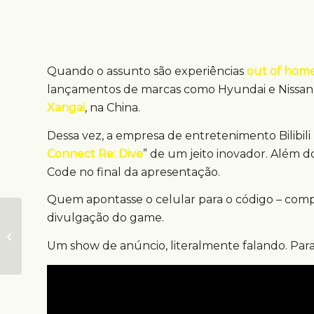
Quando o assunto são experiências
out of hom
lançamentos de marcas como Hyundai e Nissan,
Xangai
, na China.
Dessa vez, a empresa de entretenimento Bilibili
Connect Re: Dive
” de um jeito inovador. Além
Code no final da apresentação.
Quem apontasse o celular para o código – compo
divulgação do game.
Mídia sobre trilhos
anuncia serviços da
Um show de anúncio, literalmente falando. Para m
Crefisa