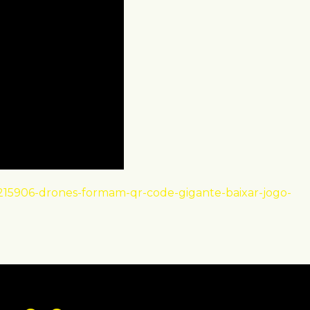
15906-drones-formam-qr-code-gigante-baixar-jogo-