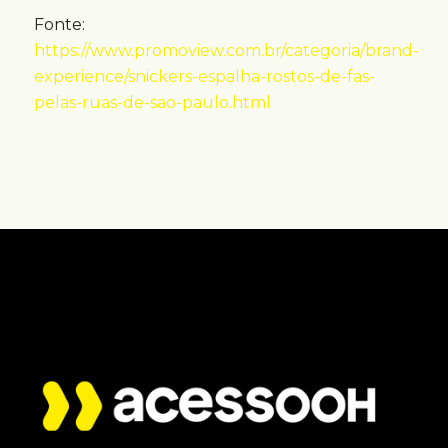
Fonte:
https://www.promoview.com.br/categoria/brand-
experience/snickers-espalha-rostos-de-fas-
pelas-ruas-de-sao-paulo.html