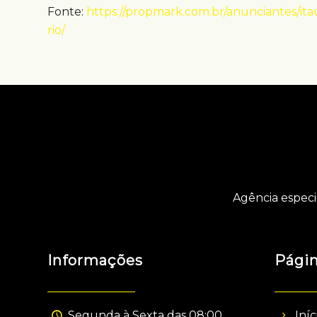
Fonte:
https://propmark.com.br/anunciantes/i
rio/
Agência especi
Informações
Pági
Segunda à Sexta das 08:00
Iníc