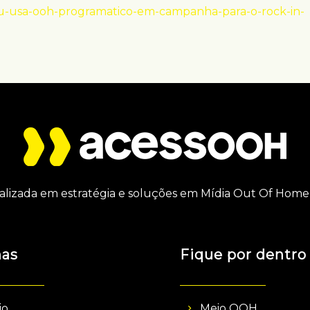
tau-usa-ooh-programatico-em-campanha-para-o-rock-in-
alizada em estratégia e soluções em Mídia Out Of Home 
nas
Fique por dentro
io
Meio OOH