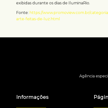
exibidas durante os dias de IluminaRio.
Fonte:
https://www.promoview.com.br/categoria
arte-feitas-de-luz.html
Agência especi
Informações
Pági