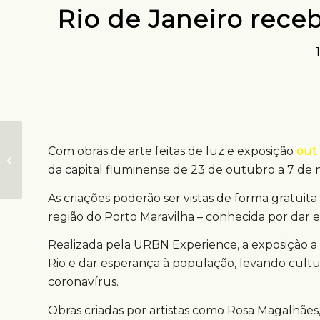
Rio de Janeiro receb
Rota das taças
Com obras de arte feitas de luz e exposição
out
divulga
campeonatos com
da capital fluminense de 23 de outubro a 7 de
OOH cenográfico
As criações poderão ser vistas de forma gratuita
região do Porto Maravilha – conhecida por dar e
Realizada pela URBN Experience, a exposição a 
Rio e dar esperança à população, levando cult
coronavírus.
Obras criadas por artistas como Rosa Magalhães,