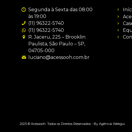
Segunda à Sexta das 08:00
Iníc
às 19:00
Ace
(11) 96322-5740
Cas
(11) 96322-5740
Equ
R. Jaceru, 225 – Brooklin
Con
Paulista, São Paulo – SP,
04705-000
luciano@acessooh.com.br
2025 © Acessooh. Todos os Direitos Reservados -
By Agência Webgui