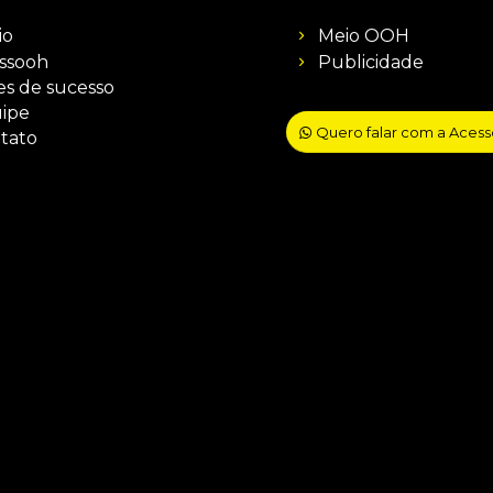
io
Meio OOH
ssooh
Publicidade
es de sucesso
ipe
Quero falar com a Aces
tato