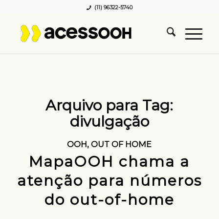
(11) 96322-5740
Arquivo para Tag:
divulgação
OOH
,
OUT OF HOME
MapaOOH chama a
atenção para números
do out-of-home