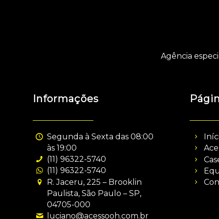
Agência especi
Informações
Pági
Segunda à Sexta das 08:00
Iníc
às 19:00
Ace
(11) 96322-5740
Cas
(11) 96322-5740
Equ
R. Jaceru, 225 – Brooklin
Con
Paulista, São Paulo – SP,
04705-000
luciano@acessooh.com.br