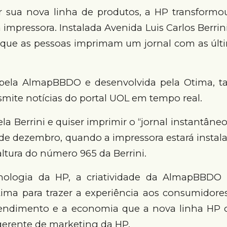
r sua nova linha de produtos, a HP transform
mpressora. Instalada Avenida Luis Carlos Berrin
 que as pessoas imprimam um jornal com as últi
a pela AlmapBBDO e desenvolvida pela Otima, 
smite notícias do portal UOL em tempo real.
la Berrini e quiser imprimir o “jornal instantâneo
7 de dezembro, quando a impressora estará insta
ltura do número 965 da Berrini.
nologia da HP, a criatividade da AlmapBBDO 
Otima para trazer a experiência aos consumidore
endimento e a economia que a nova linha HP of
gerente de marketing da HP.