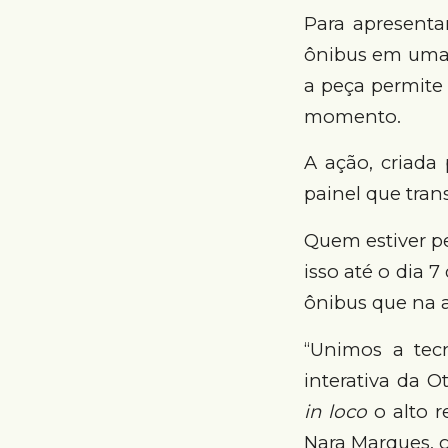
Para apresenta
ônibus em uma i
a peça permite
momento.
A ação, criad
painel que tran
Quem estiver pe
isso até o dia 
ônibus que na a
“Unimos a tec
interativa da 
in loco
o alto r
Nara Marques, 