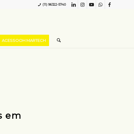
(11) 96322-5740
ACESSOOH MARTECH
s em