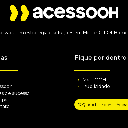
alizada em estratégia e soluções em Mídia Out Of Home 
nas
Fique por dentro
io
Meio OOH
ssooh
Publicidade
es de sucesso
ipe
Quero falar com a Aces
tato