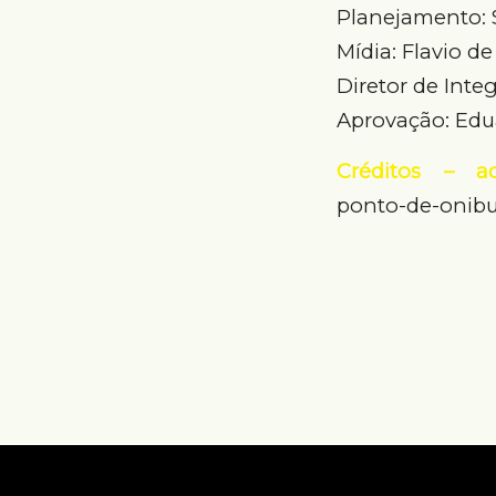
Planejamento: S
Mídia: Flavio d
Diretor de Inte
Aprovação: Edua
Créditos – a
ponto-de-onib