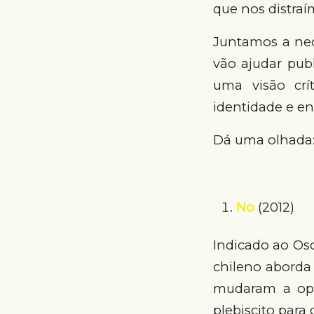
que nos distraí
Juntamos a nec
vão ajudar publ
uma visão crí
identidade e e
Dá uma olhada
No
(2012)
Indicado ao Osc
chileno aborda 
mudaram a opi
plebiscito para