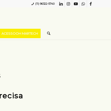
(11) 96322-5740
ACESSOOH MARTECH
s
recisa