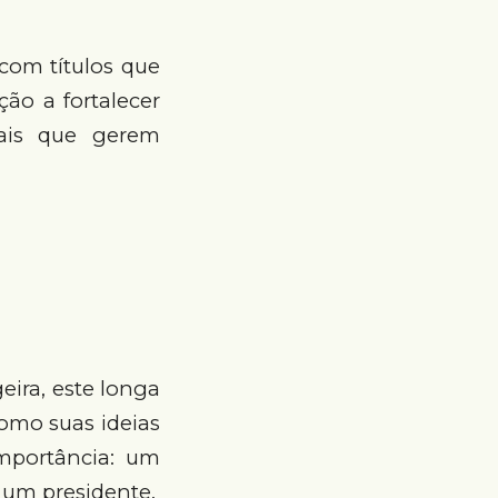
com títulos que
ção a fortalecer
iais que gerem
eira, este longa
como suas ideias
mportância: um
 um presidente.