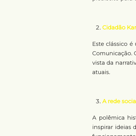
Cidadão Ka
Este clássico é
Comunicação. C
vista da narrat
atuais.
A rede socia
A polêmica his
inspirar ideias