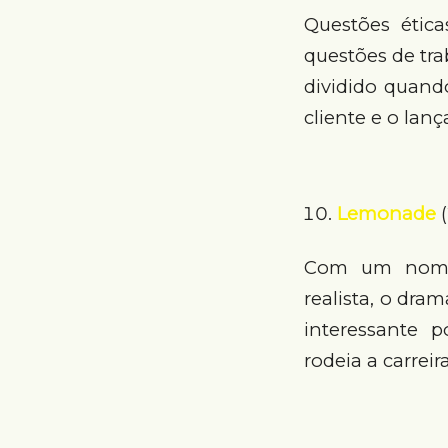
Questões ética
questões de tra
dividido quan
cliente e o la
Lemonade
(
Com um nome 
realista, o dra
interessante p
rodeia a carreira