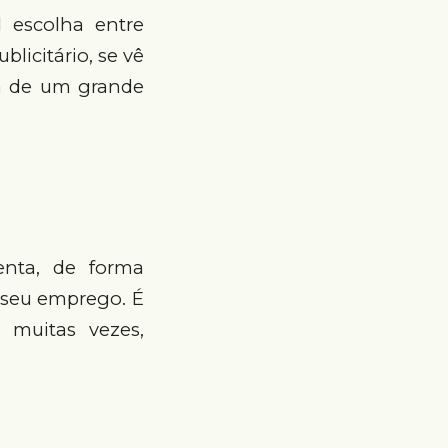
l escolha entre
licitário, se vê
a de um grande
nta, de forma
e seu emprego. É
, muitas vezes,