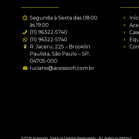
Segunda à Sexta das 08:00
Iníc
às 19:00
Ace
(11) 96322-5740
Cas
(11) 96322-5740
Equ
R. Jaceru, 225 – Brooklin
Con
Paulista, São Paulo – SP,
04705-000
luciano@acessooh.com.br
2025 © Acessooh. Todos os Direitos Reservados -
By Agência Webgui