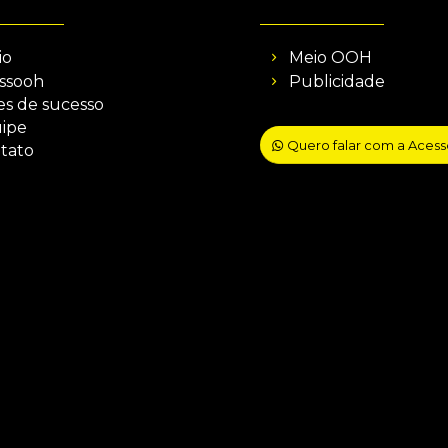
io
Meio OOH
ssooh
Publicidade
es de sucesso
ipe
Quero falar com a Aces
tato