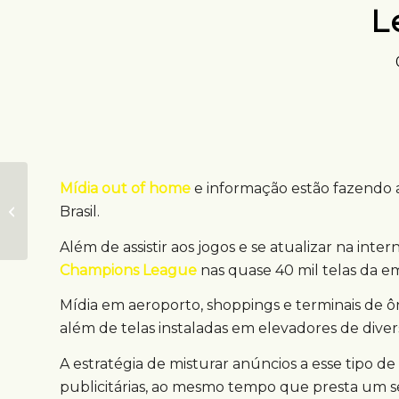
L
Mídia out of home
e informação estão fazendo 
Aeroporto de
Congonhas ganha
Brasil.
túnel DOOH
Além de assistir aos jogos e se atualizar na inter
Champions League
nas quase 40 mil telas da
Mídia em aeroporto, shoppings e terminais de ôn
além de telas instaladas em elevadores de diversa
A estratégia de misturar anúncios a esse tipo d
publicitárias, ao mesmo tempo que presta um se