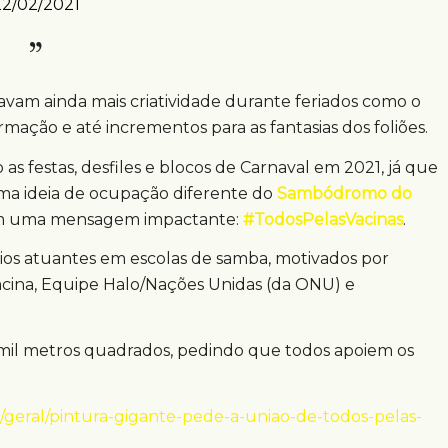
22/02/2021
vam ainda mais criatividade durante feriados como o
rmação e até incrementos para as fantasias dos foliões.
s festas, desfiles e blocos de Carnaval em 2021, já que
ma ideia de ocupação diferente do
Sambódromo do
com uma mensagem impactante:
#TodosPelasVacinas
.
rios atuantes em escolas de samba, motivados por
acina, Equipe Halo/Nações Unidas (da ONU) e
mil metros quadrados, pedindo que todos apoiem os
/geral/pintura-gigante-pede-a-uniao-de-todos-pelas-