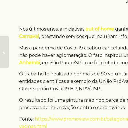
Nos últimos anos, a iniciativas
out of home
ganha
Carnaval
, prestando serviços que incluíram info
Mostra Brasileires
Mas a pandemia de Covid-19 acabou cancelando a
transforma empenas
não pode haver aglomeração. O fato inspirou u
em murais artísticos
Anhembi
, em São Paulo/SP, que foi pintado 
O trabalho foi realizado por mais de 90 voluntá
entidades científicas a exemplo da União Pró-V
Observatório Covid-19 BR, NPV/USP.
O resultado foi uma pintura medindo cerca de 
processos de imunização contra o coronavírus.
Fonte:
https://www.promoview.com.br/categoria
vacinas.html