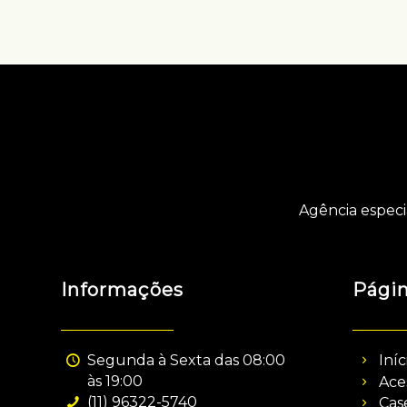
Agência especi
Informações
Pági
Segunda à Sexta das 08:00
Iníc
às 19:00
Ace
(11) 96322-5740
Cas