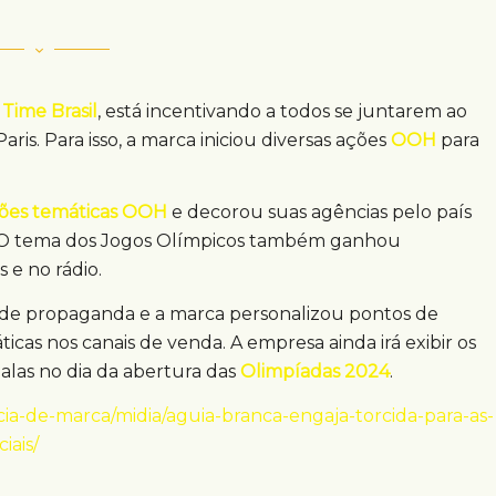
o
Time Brasil
, está incentivando a todos se juntarem ao
ris. Para isso, a marca iniciou diversas ações
OOH
para
ões temáticas OOH
e decorou suas agências pelo país
a. O tema dos Jogos Olímpicos também ganhou
s e no rádio.
l de propaganda e a marca personalizou pontos de
icas nos canais de venda. A empresa ainda irá exibir os
 balas no dia da abertura das
Olimpíadas 2024
.
ia-de-marca/midia/aguia-branca-engaja-torcida-para-as-
iais/