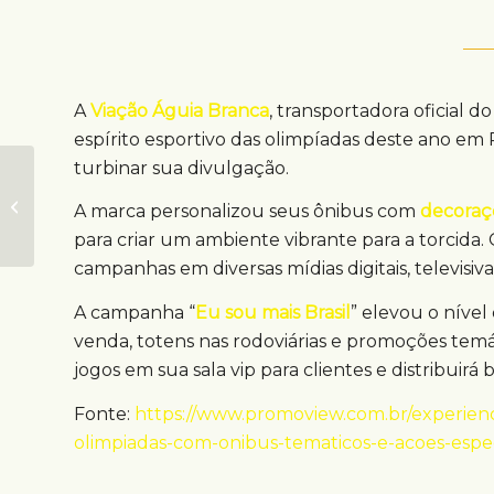
A
Viação Águia Branca
, transportadora oficial d
espírito esportivo das olimpíadas deste ano em Pa
turbinar sua divulgação.
Parque Villa-Lobos
recebe experiência
A marca personalizou seus ônibus com
decoraç
out of home
para criar um ambiente vibrante para a torcid
campanhas em diversas mídias digitais, televisiva
A campanha “
Eu sou mais Brasil
” elevou o níve
venda, totens nas rodoviárias e promoções temát
jogos em sua sala vip para clientes e distribuirá
Fonte:
https://www.promoview.com.br/experienc
olimpiadas-com-onibus-tematicos-e-acoes-espec