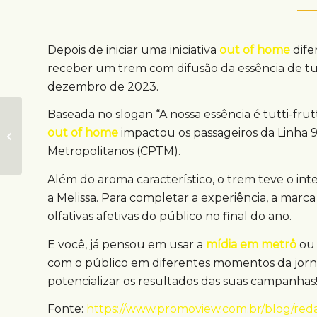
Depois de iniciar uma iniciativa
out of home
difer
receber um trem com difusão da essência de tut
dezembro de 2023.
Baseada no slogan “A nossa essência é tutti-fr
Painéis DOOH
out of home
impactou os passageiros da Linha 
viabilizam interações
e entrega de brindes
Metropolitanos (CPTM).
Além do aroma característico, o trem teve o int
a Melissa. Para completar a experiência, a mar
olfativas afetivas do público no final do ano.
E você, já pensou em usar a
mídia em metrô
ou 
com o público em diferentes momentos da jorn
potencializar os resultados das suas campanhas
Fonte:
https://www.promoview.com.br/blog/redac