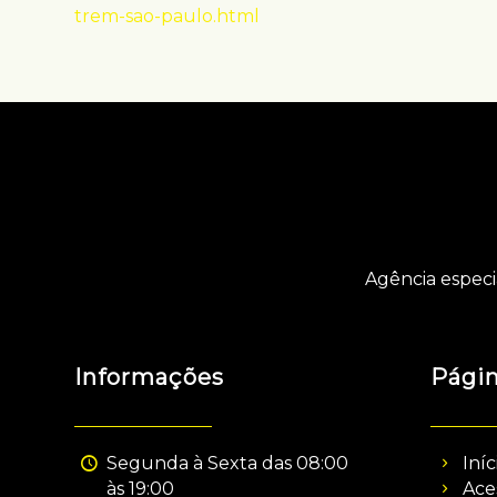
trem-sao-paulo.html
Agência especi
Informações
Pági
Segunda à Sexta das 08:00
Iníc
às 19:00
Ace