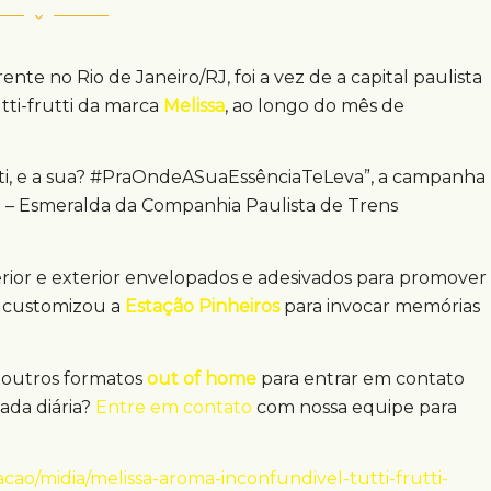
ente no Rio de Janeiro/RJ, foi a vez de a capital paulista
ti-frutti da marca
Melissa
, ao longo do mês de
utti, e a sua? #PraOndeASuaEssênciaTeLeva”, a campanha
9 – Esmeralda da Companhia Paulista de Trens
erior e exterior envelopados e adesivados para promover
ca customizou a
Estação Pinheiros
para invocar memórias
outros formatos
out of home
para entrar em contato
ada diária?
Entre em contato
com nossa equipe para
!
ao/midia/melissa-aroma-inconfundivel-tutti-frutti-