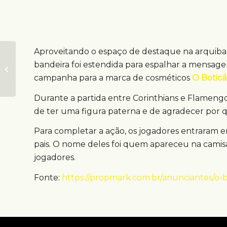
Aproveitando o espaço de destaque na arquib
Parceria entre
bandeira foi estendida para espalhar a mensa
concessionária e
shopping oferece
campanha para a marca de cosméticos
O Boticá
cinema ao ar livre
Durante a partida entre Corinthians e Flamengo
de ter uma figura paterna e de agradecer por 
Para completar a ação, os jogadores entrara
pais. O nome deles foi quem apareceu na camisa
jogadores.
Fonte:
https://propmark.com.br/anunciantes/o-b