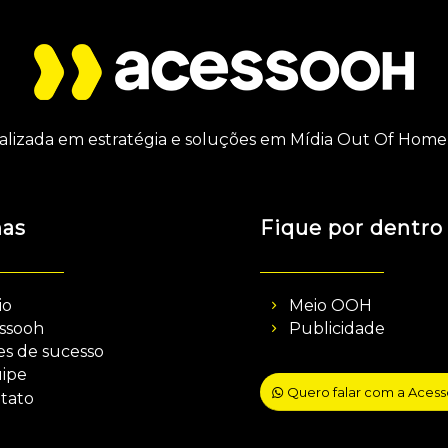
alizada em estratégia e soluções em Mídia Out Of Home 
nas
Fique por dentro
io
Meio OOH
ssooh
Publicidade
es de sucesso
ipe
Quero falar com a Aces
tato