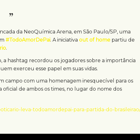
ancada da NeoQuímica Arena, em São Paulo/SP, uma
gem
#TodoAmorDePai
. A iniciativa
out of home
partiu de
rio
.
, a hashtag recordou os jogadores sobre a importância
quem exerceu esse papel em suas vidas.
m em campo com uma homenagem inesquecível para os
 oficial de ambos os times, no lugar do nome dos
oticario-leva-todoamordepai-para-partida-do-brasileirao