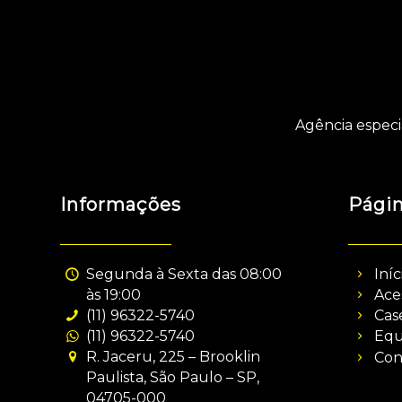
Agência especi
Informações
Pági
Segunda à Sexta das 08:00
Iníc
às 19:00
Ace
(11) 96322-5740
Cas
(11) 96322-5740
Equ
R. Jaceru, 225 – Brooklin
Con
Paulista, São Paulo – SP,
04705-000