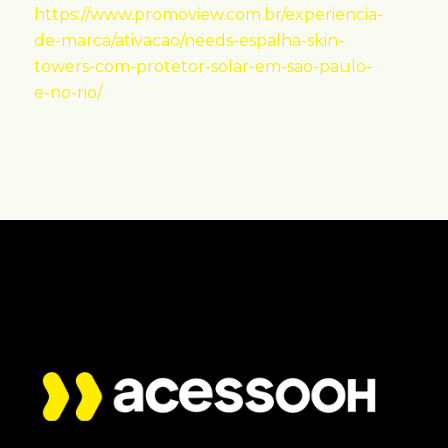
https://www.promoview.com.br/experiencia-
de-marca/ativacao/needs-espalha-skin-
towers-com-protetor-solar-em-sao-paulo-
e-no-rio/