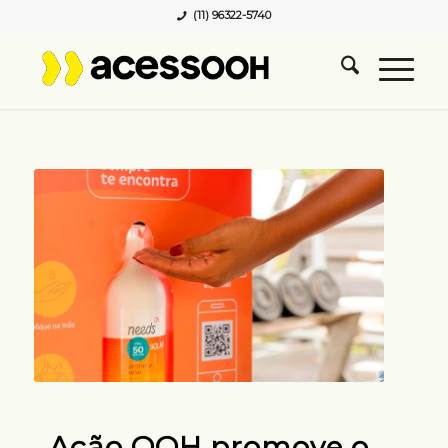
(11) 96322-5740
Ação OOH promove o