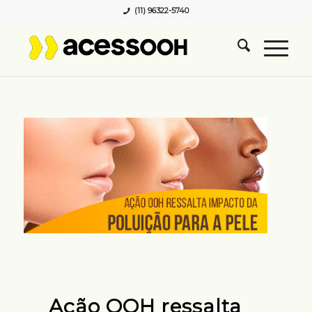
(11) 96322-5740
Ação OOH ressalta